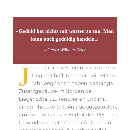
«Geduld hat nichts mit warten zu tun. Man
kann auch geduldig handeln.»
– Georg Wilhelm Exler
J
edes Jahr investieren wir in unsere
Liegenschaft. Nachdem wir letztes
Jahr begonnen haben, das lange
Zusatzgebäude im Norden der
Liegenschaft zu renovieren und mit
einen Photovoltaik-Anlage auszurüsten,
ernreurn wir diesen Herbst den Rest des
Gebäudes, in dem sich auch Douchen