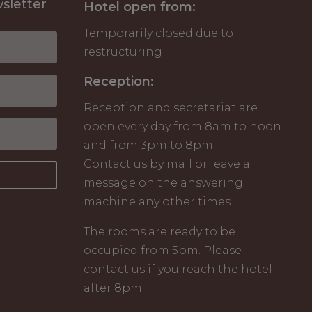
sletter
Hotel open from:
Temporarily closed due to
restructuring
Reception:
Reception and secretariat are
open every day from 8am to noon
and from 3pm to 8pm.
Contact us by mail or leave a
message on the answering
machine any other times.
The rooms are ready to be
occupied from 5pm. Please
contact us if you reach the hotel
after 8pm.