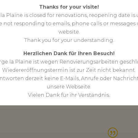
Thanks for your visite!
la Plaine is closed for renovations, reopening date i
e not responding to emails, phone calls or messages 
website.
Thank you for your understanding.
Herzlichen Dank für Ihren Besuch!
ge la Plaine ist wegen Renovierungsarbeiten geschl
Wiedereröffnungstermin ist zur Zeit nicht bekannt.
THE HOTEL
ntworten derzeit keine E-Mails, Anrufe oder Nachrich
Photogallery >> click on image
unsere Webseite.
Vielen Dank für ihr Verständnis.