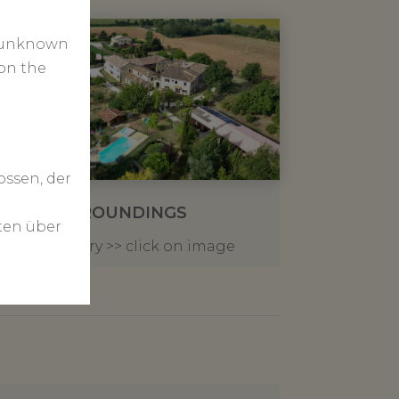
s unknown
on the
ossen, der
THE SURROUNDINGS
ten über
Photogallery >> click on image