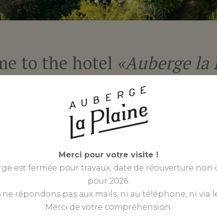
e to the hotel
«Auberge la 
ar the medieval
Come and visit us
nd of the river Drôme.
unforgettable atm
away.
Merci pour votre visite !
the midst of the f
rge est fermée pour travaux, date de réouverture non
environment; with 
pour 2026.
ne répondons pas aux mails, ni au téléphone, ni via le
Merci de votre compréhension.