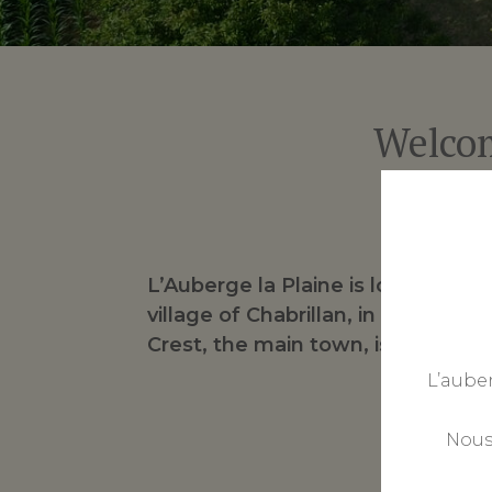
Welcom
L’Auberge la Plaine is located ne
village of Chabrillan, in the lowla
Crest, the main town, is 7km far 
L’aube
Nous 