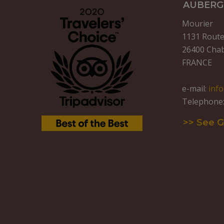
AUBERGE
Mourier
1131 Route 
26400 Chab
FRANCE
e-mail:
inf
Telephone: 
>> See 