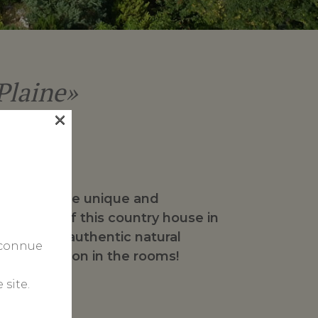
Plaine»
×
 to enjoy the unique and
osphere of this country house in
ields in an authentic natural
 connue
no television in the rooms!
 site.