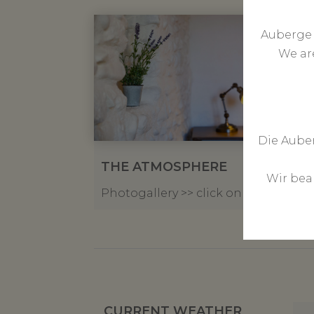
Auberge 
We ar
Die Auber
THE ATMOSPHERE
Wir bea
Photogallery >> click on image
CURRENT WEATHER