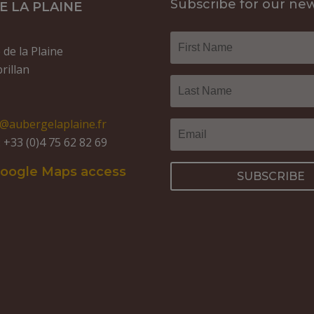
Subscribe for our new
 LA PLAINE
de la Plaine
rillan
o@aubergelaplaine.fr
+33 (0)4 75 62 82 69
Google Maps access
SUBSCRIBE